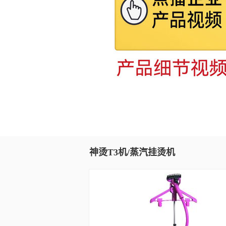
神烫T3机/蒸汽挂烫机