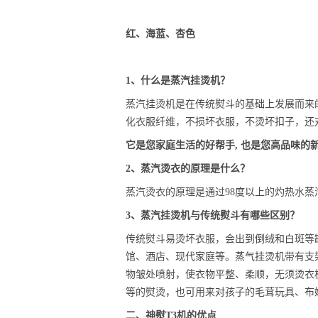
红、海蓝、杏色
1、什么是蒸汽挂烫机？
蒸汽挂烫机是在传统熨斗的基础上发展而来
化衣服纤维，不损坏衣服，不烫坏扣子，还
它是您家庭生活的好帮手, 也是您高品味的
2、蒸汽烫衣的原理是什么？
蒸汽烫衣的原理是通过98度以上的灼热水蒸
3、蒸汽挂烫机与传统熨斗有哪些区别？
传统熨斗易烫坏衣服，会出到倒绒和白斑等
馆、酒店、现代家庭等。蒸气挂烫机带有支
物皱处喷射，使衣物平整、柔顺，无须烫衣
等的熨烫，也可用来对孩子的毛茸玩具、布
二、神熨T3机的优点