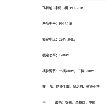
飞普纳 神熨T3机 PH-301B
产品型号：PH-301B
额定电压：220V-50Hz
额定功率：1200W
档位调节：一档480W，二档1200W
赠 品：防烫手套、除垢剂、熨衣小帮
手 颜色：银白、全粉红、中国