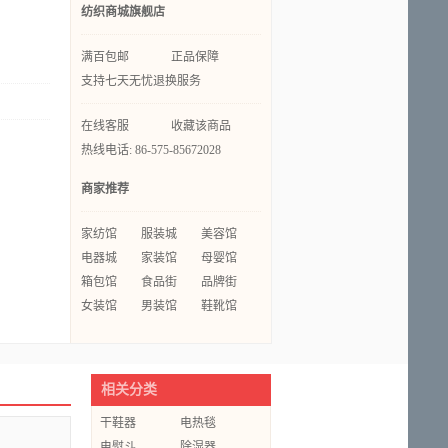
纺织商城旗舰店
满百包邮
正品保障
支持七天无忧退换服务
在线客服
收藏该商品
热线电话: 86-575-85672028
商家推荐
家纺馆
服装城
美容馆
电器城
家装馆
母婴馆
箱包馆
食品街
品牌街
女装馆
男装馆
鞋靴馆
相关分类
干鞋器
电热毯
电熨斗
除湿器