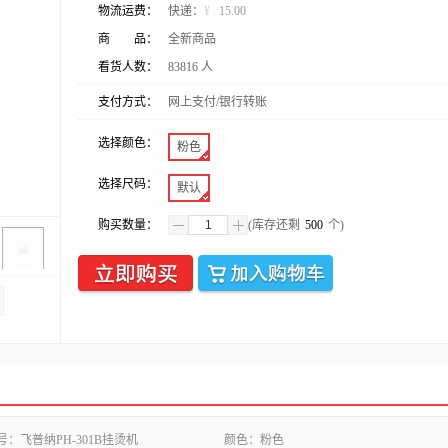
物流运费：
快递：
¥
15.00
商 品：
全新商品
看货人数：
83816
人
支付方式：
网上支付/银行转账
选择颜色：
粉色
选择尺码：
默认
购买数量：
(库存还剩
500
个)
号：
飞普纳PH-301B挂烫机
颜色：
粉色