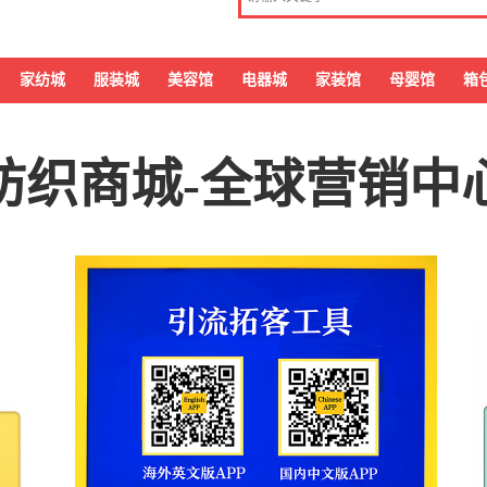
家纺城
服装城
美容馆
电器城
家装馆
母婴馆
箱
纺织商城-全球营销中