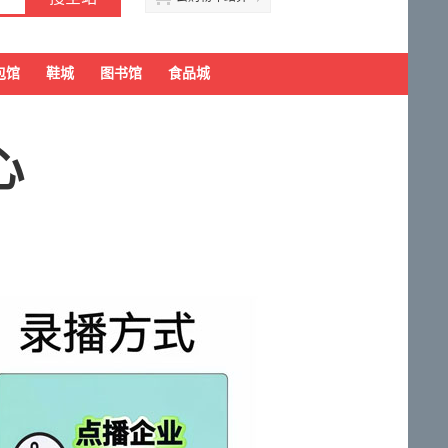
包馆
鞋城
图书馆
食品城
心