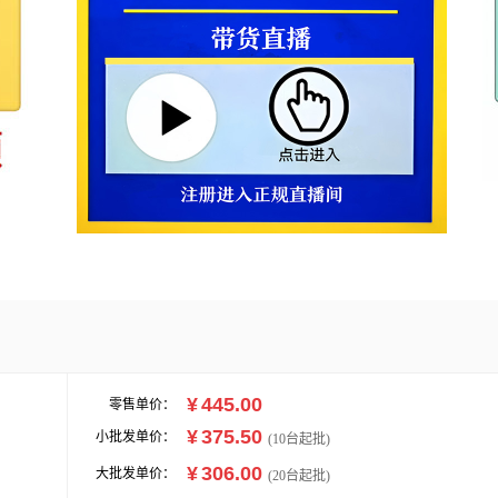
¥
445.00
零售单价：
¥
375.50
小批发单价：
(
10
台起批)
¥
306.00
大批发单价：
(20台起批)