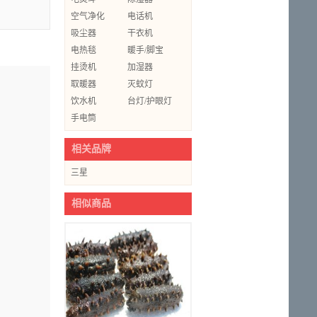
空气净化
电话机
吸尘器
干衣机
电热毯
暖手/脚宝
挂烫机
加湿器
取暖器
灭蚊灯
饮水机
台灯/护眼灯
手电筒
相关品牌
三星
相似商品