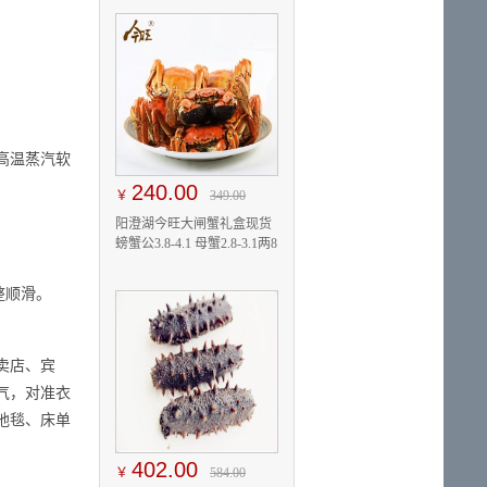
高温蒸汽软
240.00
￥
349.00
阳澄湖今旺大闸蟹礼盒现货
螃蟹公3.8-4.1 母蟹2.8-3.1两8
只
整顺滑。
卖店、宾
气，对准衣
地毯、床单
402.00
￥
584.00