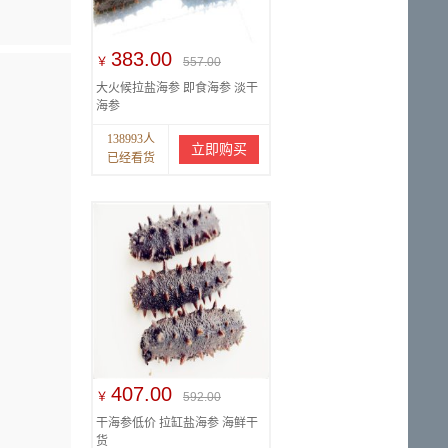
383.00
￥
557.00
大火候拉盐海参 即食海参 淡干
海参
138993人
立即购买
已经看货
407.00
￥
592.00
干海参低价 拉缸盐海参 海鲜干
货