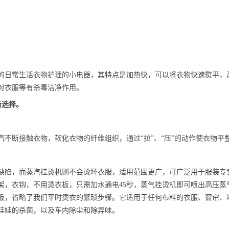
的日常生活衣物护理的小电器，其特点是加热快，可以将衣物快速熨平，
对衣服等有杀毒洁净作用。
新选择。
汽不断接触衣物，软化衣物的纤维组织，通过“拉”、“压”的动作使衣物平
缺陷，而蒸汽挂烫机则不会烫坏衣服，适用范围更广，可广泛用于服装专
架，衣钩，不用烫衣板，只需加水通电45秒，蒸气挂烫机即可喷出高压蒸
板，省略了我们平时烫衣的繁琐步骤。它适用于任何布料的衣服、窗帘、
娃娃的杀菌，以及车内除尘和除异味。