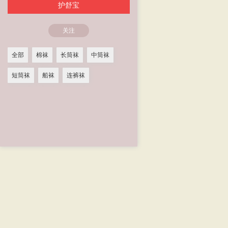
护舒宝
关注
全部
棉袜
长筒袜
中筒袜
短筒袜
船袜
连裤袜