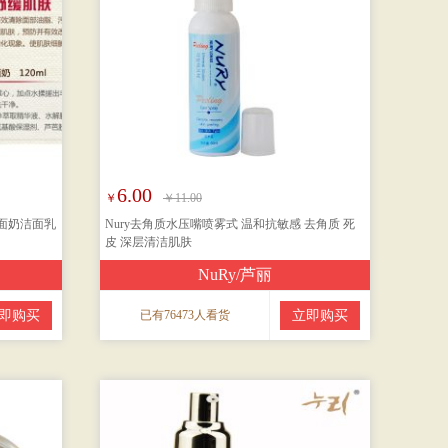
6.00
￥
￥11.00
洗面奶洁面乳
Nury去角质水压嘴喷雾式 温和抗敏感 去角质 死
皮 深层清洁肌肤
NuRy/芦丽
即购买
已有76473人看货
立即购买