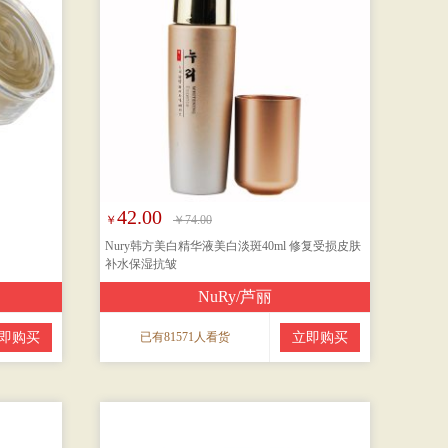
42.00
￥
￥74.00
Nury韩方美白精华液美白淡斑40ml 修复受损皮肤
补水保湿抗皱
NuRy/芦丽
即购买
已有81571人看货
立即购买