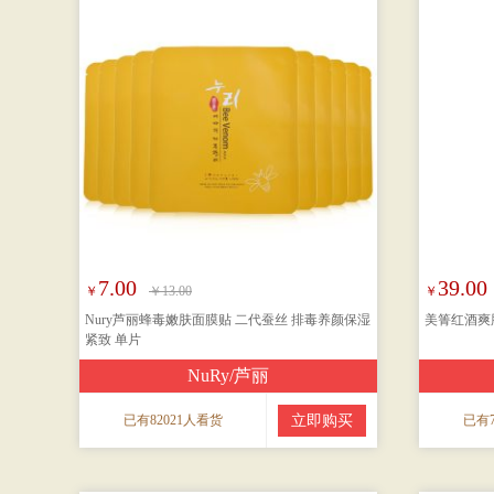
7.00
39.00
￥
￥13.00
￥
Nury芦丽蜂毒嫩肤面膜贴 二代蚕丝 排毒养颜保湿
美箐红酒爽肤水
紧致 单片
NuRy/芦丽
已有82021人看货
立即购买
已有7