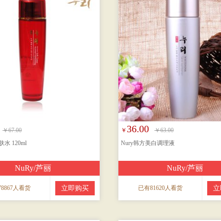
36.00
￥67.00
￥
￥63.00
 120ml
Nury韩方美白调理液
NuRy/芦丽
NuRy/芦丽
8867人看货
立即购买
已有81620人看货
立