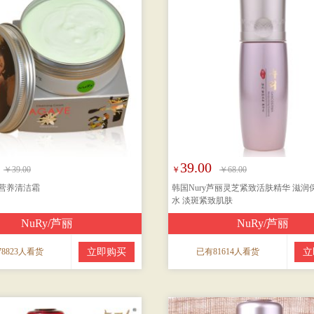
39.00
￥39.00
￥
￥68.00
营养清洁霜
韩国Nury芦丽灵芝紧致活肤精华 滋润
水 淡斑紧致肌肤
NuRy/芦丽
NuRy/芦丽
8823人看货
立即购买
已有81614人看货
立