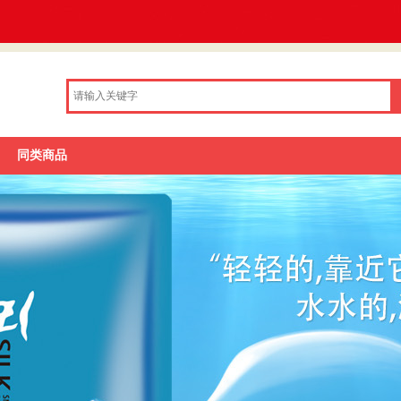
品牌库
同类商品