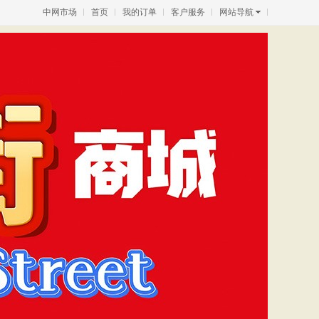
中网市场
首页
我的订单
客户服务
网站导航